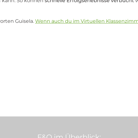
en kann. So können
schnelle Erfolgserlebnisse verbucht
w
orten Guisela.
Wenn auch du im Virtuellen Klassenzimme
F&Q im Überblick: