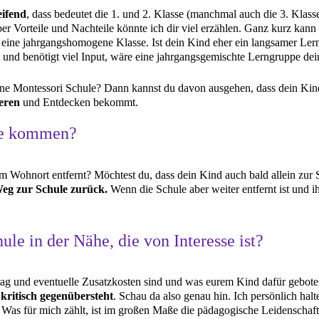
ifend
, dass bedeutet die 1. und 2. Klasse (manchmal auch die 3. Kla
er Vorteile und Nachteile könnte ich dir viel erzählen. Ganz kurz kann 
eine jahrgangshomogene Klasse. Ist dein Kind eher ein langsamer Lern
s und benötigt viel Input, wäre eine jahrgangsgemischte Lerngruppe de
eine Montessori Schule? Dann kannst du davon ausgehen, dass dein Kind 
eren
und Entdecken bekommt.
le kommen?
 Wohnort entfernt? Möchtest du, dass dein Kind auch bald allein zur 
 Weg zur Schule zurück.
Wenn die Schule aber weiter entfernt ist und i
ule in der Nähe, die von Interesse ist?
ag und eventuelle Zusatzkosten sind und was eurem Kind dafür geboten w
kritisch gegenübersteht
. Schau da also genau hin. Ich persönlich halt
 Was für mich zählt, ist im großen Maße die pädagogische Leidenschaft 